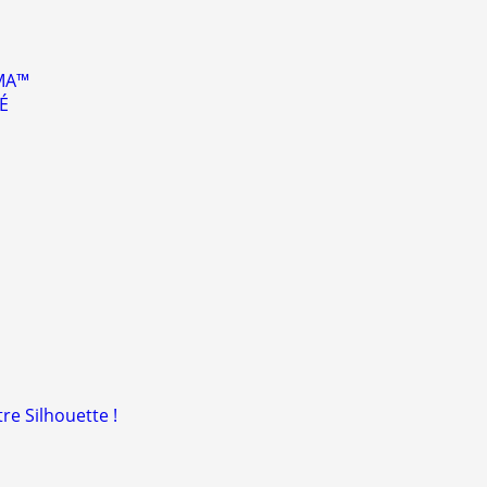
SMA™
É
re Silhouette !