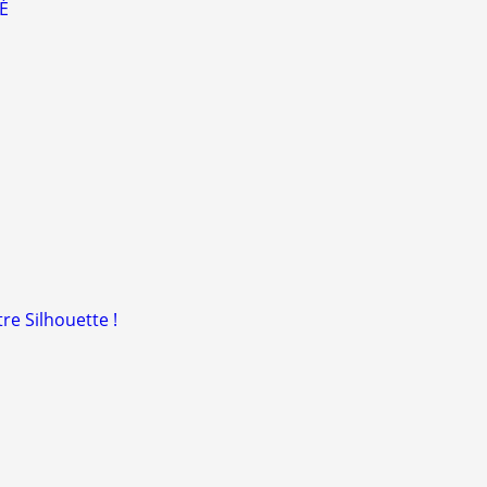
É
re Silhouette !