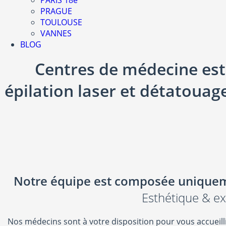
PARIS 18e
PRAGUE
TOULOUSE
VANNES
BLOG
Centres de médecine esth
épilation laser et détatouag
Notre équipe est composée uniquem
Esthétique & e
Nos médecins sont à votre disposition pour vous accueillir